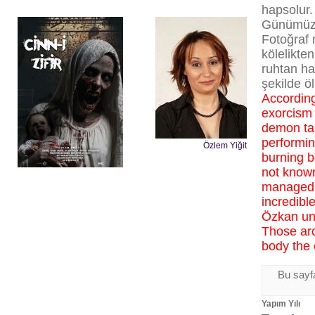
hapsolur
Günümüz; 
Fotoğraf 
kölelikte
ruhtan ha
şekilde öl
According
exorcism 
demon tak
performin
Özlem Yiğit
burning bo
not known
managed 
incredibl
Özkan uni
Those aro
body the e
Bu sayfa
Yapım Yılı