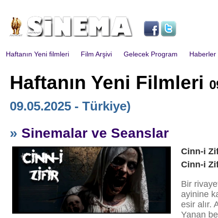
Haftanın Yeni filmleri
Film Arşivi
Gelecek Program
Haberler
Haftanın Yeni Filmleri
0
09.05.2025 - Türkiye)
»
Sinemalar ve Seanslar
Cinn-i Zif
Cinn-i Zif
Bir rivaye
ayinine ka
esir alır.
Yanan bed