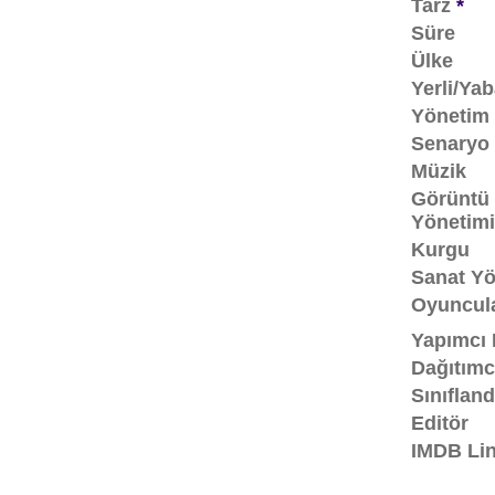
Tarz
*
Süre
Ülke
Yerli/Ya
Yönetim
Senaryo
Müzik
Görüntü
Yönetimi
Kurgu
Sanat Yö
Oyuncul
Yapımcı 
Dağıtımc
Sınıflan
Editör
IMDB Lin